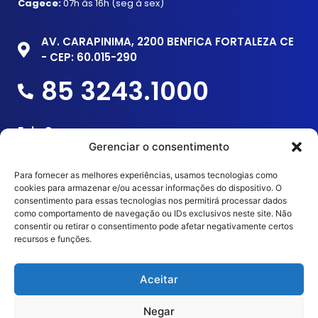
Cagece:
07h às 16h
(seg à sex)
AV. CARAPINIMA, 2200 BENFICA FORTALEZA CE
- CEP: 60.015-290
85 3243.1000
Fale Conosco
Gerenciar o consentimento
Trabalhe Conosco
Para fornecer as melhores experiências, usamos tecnologias como
Comercialização e mídias
cookies para armazenar e/ou acessar informações do dispositivo. O
consentimento para essas tecnologias nos permitirá processar dados
como comportamento de navegação ou IDs exclusivos neste site. Não
Entre em Contato
consentir ou retirar o consentimento pode afetar negativamente certos
recursos e funções.
Aceitar
Copyright © 2023 Shopping Benfica – Todos os
Negar