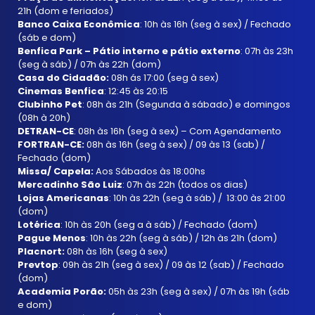
21h (dom e feriados)
Banco Caixa Econômica
: 10h às 16h (seg à sex) / Fechado
(sáb e dom)
Benfica Park – Pátio interno e pátio externo
: 07h às 23h
(seg à sáb) / 07h às 22h (dom)
Casa do Cidadão:
08h ás 17:00 (seg à sex)
Cinemas Benfica
: 12:45 às 20:15
Clubinho Pet
: 08h às 21h (Segunda à sábado) e domingos
(08h à 20h)
DETRAN-CE
: 08h às 16h (seg à sex) – Com Agendamento
FORTRAN-CE:
08h às 16h (seg à sex) / 09 às 13 (sab) /
Fechado (dom)
Missa/ Capela:
Aos Sábados às 18:00hs
Mercadinho São Luiz
: 07h às 22h (todos os dias)
Lojas Americanas
: 10h às 22h (seg à sáb) / 13:00 às 21:00
(dom)
Lotérica
: 10h às 20h (seg a à sáb) / Fechado (dom)
Pague Menos
: 10h às 22h (seg à sáb) / 12h às 21h (dom)
Placnort:
08h às 16h (seg à sex)
Prevtop
: 09h às 21h (seg à sex) / 09 às 12 (sab) / Fechado
(dom)
Academia Porão:
05h às 23h (seg à sex) / 07h às 19h (sáb
e dom)