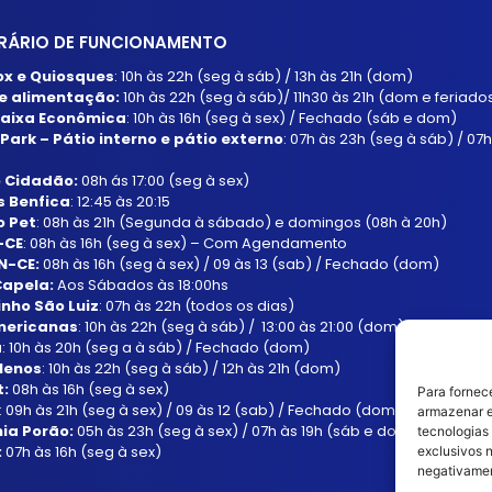
RÁRIO DE FUNCIONAMENTO
Box e Quiosques
: 10h às 22h (seg à sáb) / 13h às 21h (dom)
e alimentação:
10h às 22h (seg à sáb)/ 11h30 às 21h (dom e feriado
aixa Econômica
: 10h às 16h (seg à sex) / Fechado (sáb e dom)
Park – Pátio interno e pátio externo
: 07h às 23h (seg à sáb) / 07
 Cidadão:
08h ás 17:00 (seg à sex)
 Benfica
: 12:45 às 20:15
o Pet
: 08h às 21h (Segunda à sábado) e domingos (08h à 20h)
-CE
: 08h às 16h (seg à sex) – Com Agendamento
N-CE:
08h às 16h (seg à sex) / 09 às 13 (sab) / Fechado (dom)
Capela:
Aos Sábados às 18:00hs
nho São Luiz
: 07h às 22h (todos os dias)
mericanas
: 10h às 22h (seg à sáb) / 13:00 às 21:00 (dom)
a
: 10h às 20h (seg a à sáb) / Fechado (dom)
Menos
: 10h às 22h (seg à sáb) / 12h às 21h (dom)
t:
08h às 16h (seg à sex)
Para fornec
: 09h às 21h (seg à sex) / 09 às 12 (sab) / Fechado (dom)
armazenar e
ia Porão:
05h às 23h (seg à sex) / 07h às 19h (sáb e dom)
tecnologias
:
07h às 16h
(seg à sex)
exclusivos n
negativamen