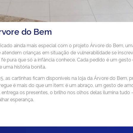
rvore do Bem
icado ainda mais especial com o projeto Árvore do Bem, uma
ue atendem crianças em situação de vulnerabilidade se inscre
 fé pura que só a infância conhece. Cada pedido é um gesto
 uma história bonita.
 as cartinhas ficam disponíveis na loja da Árvore do Bem, 
ntregue é mais do que um item: é um abraço, um gesto de am
l entrega os presentes, o brilho nos olhos delas ilumina tu
alhar esperança.