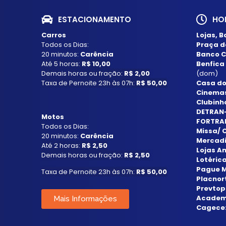
ESTACIONAMENTO
HO
Carros
Lojas, 
Todos os Dias:
Praça d
20 minutos:
Carência
Banco C
Até 5 horas:
R$ 10,00
Benfica 
Demais horas ou fração:
R$ 2,00
(dom)
Taxa de Pernoite 23h às 07h:
R$ 50,00
Casa do
Cinemas
Clubinh
DETRAN
Motos
FORTRA
Todos os Dias:
Missa/ 
20 minutos:
Carência
Mercadi
Até 2 horas:
R$ 2,50
Lojas A
Demais horas ou fração:
R$ 2,50
Lotéric
Pague 
Taxa de Pernoite 23h às 07h:
R$ 50,00
Placnor
Prevtop
Academ
Mais Informações
Cagece